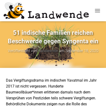
NAVIG
51 indische Familien reichen
Beschwerde gegen Syngenta ein
Veröffentlicht von
Landwende
am
September 18, 2020
Das Vergiftungsdrama im indischen Yavatmal im Jahr
2017 ist nicht vergessen. Hunderte
Baumwollbäuer*innen erlittenen damals nach dem
Versprühen von Pestiziden teils schwere Vergiftungen.
Behördliche Dokumente zeigen nun die Rolle des