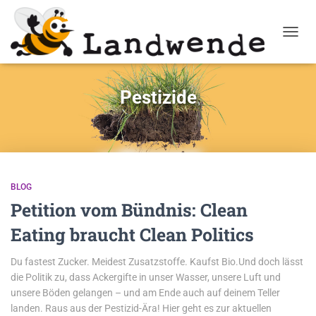
NAVIG
Pestizide
BLOG
Petition vom Bündnis: Clean
Eating braucht Clean Politics
Du fastest Zucker. Meidest Zusatzstoffe. Kaufst Bio.Und doch lässt
die Politik zu, dass Ackergifte in unser Wasser, unsere Luft und
unsere Böden gelangen – und am Ende auch auf deinem Teller
landen. Raus aus der Pestizid-Ära! Hier geht es zur aktuellen