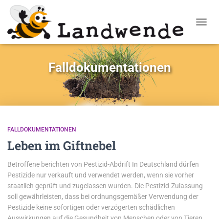
NAVIG
Falldokumentationen
FALLDOKUMENTATIONEN
Leben im Giftnebel
Betroffene berichten von Pestizid-Abdrift In Deutschland dürfen
Pestizide nur verkauft und verwendet werden, wenn sie vorher
staatlich geprüft und zugelassen wurden. Die Pestizid-Zulassung
soll gewährleisten, dass bei ordnungsgemäßer Verwendung der
Pestizide keine sofortigen oder verzögerten schädlichen
Auswirkungen auf die Gesundheit von Menschen oder von Tieren