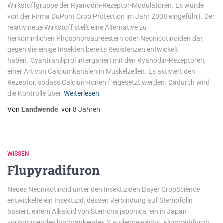
Wirkstoffgruppe der Ryanodin-Rezeptor-Modulatoren. Es wurde
von der Firma DuPont Crop Protection im Jahr 2008 eingeführt. Der
relativ neue Wirkstoff stellt eine Alternative zu
herkömmlichen Phosphorsäureestern oder Neonicotinoiden dar,
gegen die einige Insekten bereits Resistenzen entwickelt
haben. Cyantraniliprol intergariert mit den Ryanodin-Rezeptoren,
einer Art von Calciumkanälen in Muskelzellen. Es aktiviert den
Rezeptor, sodass Calcium-Ionen freigesetzt werden. Dadurch wird
die Kontrolle über
Weiterlesen
Von
Landwende
, vor
8 Jahren
WISSEN
Flupyradifuron
Neues Neonikotinoid unter den Insektiziden Bayer CropScience
entwickelte ein Insektizid, dessen Verbindung auf Stemofolin
basiert, einem Alkaloid von Stemona japonica, ein in Japan
vorkommendes hochrankendes Staudengewächs. Flupyradifuron