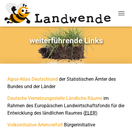
NAVIG
weiterführende Links
Agrar-Atlas Deutschland
der Statistischen Ämter des
Bundes und der Länder
Deutsche Vernetzungsstelle Ländliche Räume
im
Rahmen des Europäischen Landwirtschaftsfonds für die
Entwicklung des ländlichen Raumes (
ELER
)
Volksinitiative Artenvielfalt
Bürgerinitiative