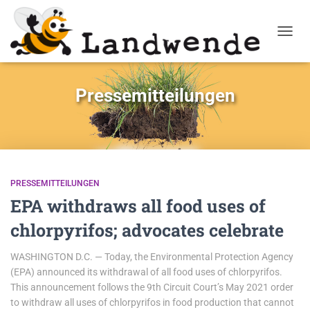
NAVIG
Pressemitteilungen
PRESSEMITTEILUNGEN
EPA withdraws all food uses of
chlorpyrifos; advocates celebrate
WASHINGTON D.C. — Today, the Environmental Protection Agency
(EPA) announced its withdrawal of all food uses of chlorpyrifos.
This announcement follows the 9th Circuit Court’s May 2021 order
to withdraw all uses of chlorpyrifos in food production that cannot