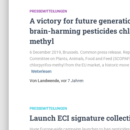
PRESSEMITTEILUNGEN
A victory for future genera
brain-harming pesticides chl
methyl
6 December 2019, Brussels. Common press release. Rep
Committee on Plants, Animals, Food and Feed (SCOPAFF)
chlorpyrifos-methyl from the EU market, a historic mov
Weiterlesen
Von
Landwende
, vor
7 Jahren
PRESSEMITTEILUNGEN
Launch ECI signature collect
Huge Europe-wide campaign launches to ban pesticides,