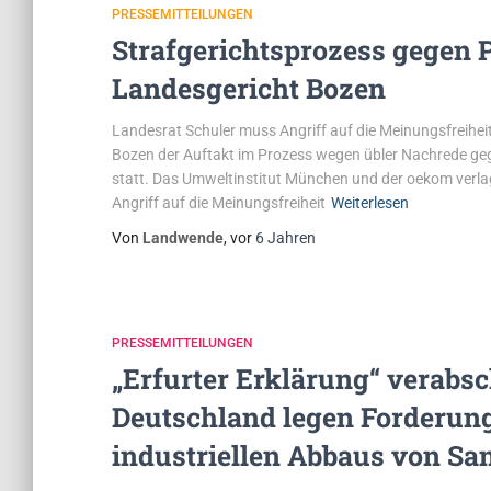
PRESSEMITTEILUNGEN
Strafgerichtsprozess gegen P
Landesgericht Bozen
Landesrat Schuler muss Angriff auf die Meinungsfreihe
Bozen der Auftakt im Prozess wegen übler Nachrede geg
statt. Das Umweltinstitut München und der oekom verlag
Angriff auf die Meinungsfreiheit
Weiterlesen
Von
Landwende
, vor
6 Jahren
PRESSEMITTEILUNGEN
„Erfurter Erklärung“ verabsc
Deutschland legen Forderun
industriellen Abbaus von San