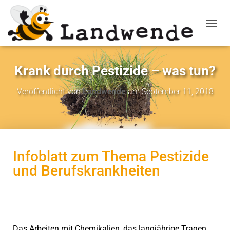
NAVIG
Krank durch Pestizide – was tun?
Veröffentlicht von
Landwende
am
September 11, 2018
Infoblatt zum Thema Pestizide
und Berufskrankheiten
Das Arbeiten mit Chemikalien, das langjährige Tragen