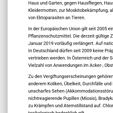
Haus und Garten, gegen Hausfliegen, Hau
Kleidermotten, zur Moskitobekämpfung, al
von Ektoparasiten an Tieren.
In der Europäischen Union gilt seit 2005 e
Pflanzenschutzmittel. Die derzeit gültige
Januar 2019 vorläufig verlängert. Auf nati
In Deutschland dürfen seit 2009 keine Prä
vertrieben werden. In Österreich und der S
Vielzahl von Anwendungen im Acker-, Obst
Zu den Vergiftungserscheinungen gehören
anderem Koliken, Übelkeit, Durchfälle un
unscharfes Sehen (Akkommodationsstör
nichtreagierende Pupillen (Miosis), Bradyka
zu Krämpfen und Atemstillstand auf. Chlorp
toxikologisch bedenklich gilt.