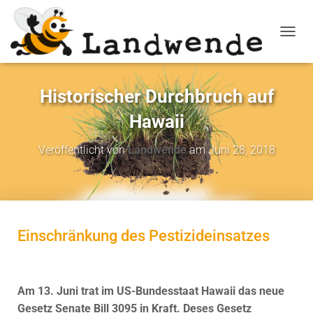
NAVIG
Historischer Durchbruch auf
Hawaii
Veröffentlicht von
Landwende
am
Juni 28, 2018
Einschränkung des Pestizideinsatzes
Am 13. Juni trat im US-Bundesstaat Hawaii das neue
Gesetz Senate Bill 3095 in Kraft. Deses Gesetz