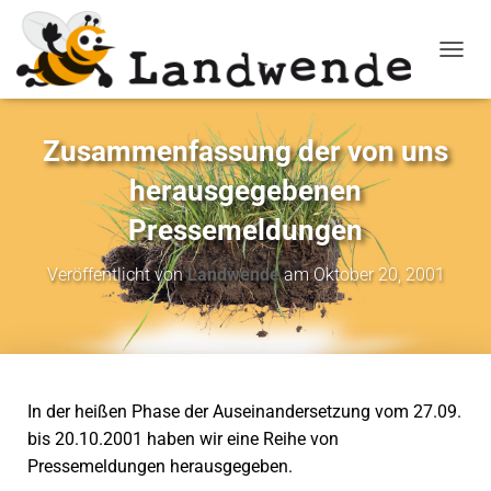
NAVIG
Zusammenfassung der von uns
herausgegebenen
Pressemeldungen
Veröffentlicht von
Landwende
am
Oktober 20, 2001
In der heißen Phase der Auseinandersetzung vom 27.09.
bis 20.10.2001 haben wir eine Reihe von
Pressemeldungen herausgegeben.