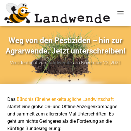
NAVIG
Weg von den Pestiziden – hin zur
Agrarwende. Jetzt unterschreiben!
Veröffentlicht von
Landwende
am
November 22, 2021
Das
Bündnis für eine enkeltaugliche Landwirtschaft
startet eine
große On- und Offline-Anzeigenkampagne
und sammelt zum allerersten Mal Unterschriften. Es
geht um nichts Geringeres als die Forderung an die
künftige Bundesregierung: