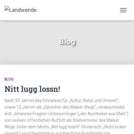
NAVIG
Blog
BLOG
Nitt lugg lossn!
Nach 33 Jahren des Einsatzes für „Kultur, Natur und Umwelt“,
sowie 12 Jahren als „Sprecher des Malser Wegs“, verabschiedet
sich Johannes Fragner-Unterpertinger („der Apotheker aus Mals“)
von seinem öffentlichen Auftritt als Stellvertreter des Malser
Wegs. Unter dem Motto „Nitt lugg lossn!“ (tirolerisch: „Nicht locker
lassen!“) veröffentlichte er wöchentliche Rundbriefe mit