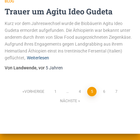
BLOG
Trauer um Agitu Ideo Gudeta
Kurz vor dem Jahreswechsel wurde die Biobäuerin Agitu Ideo
Gudeta ermordet aufgefunden. Die Äthiopierin war bekannt unter
anderem durch ihren von Slow Food ausgezeichneten Ziegenkäse.
Aufgrund ihres Engagements gegen Landgrabbing aus ihrem
Heimatland Äthiopien einst ins trentinische Fersental (Italien)
geflüchtet,
Weiterlesen
Von
Landwende
, vor
5 Jahren
VORHERIGE
1
…
4
5
6
7
NÄCHSTE