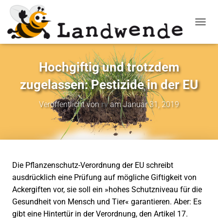
NAVIG
Hochgiftig und trotzdem
zugelassen: Pestizide in der EU
Veröffentlicht von
rv
am
Januar 31, 2019
Die Pflanzenschutz-Verordnung der EU schreibt
ausdrücklich eine Prüfung auf mögliche Giftigkeit von
Ackergiften vor, sie soll ein »hohes Schutzniveau für die
Gesundheit von Mensch und Tier« garantieren. Aber: Es
gibt eine Hintertür in der Verordnung, den Artikel 17.