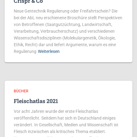
Crispr & Co
Neue Gentechnik Regulierung oder Freifahrtschein? Die
bei der AbL neu erschienene Broschüre stellt Perspektiven
von Betroffenen (Saatgutzüch­tung, Land­­wirt­schaft,
Verarbeitung, Ver­braucher­schutz) und verschiedenen
Wis­sen­­schafts­disziplinen (Molekular­ge­netik, Ökolo­gie,
Ethik, Recht) dar und liefert Argumente, warum es eine
Regulierung
Weiterlesen
BÜCHER
Fleischatlas 2021
Vor acht Jahren wurde der erste Fleischatlas
veröffentlicht. Seitdem hat sich in Deutschland einiges
verändert. In Gesellschaft, Medien und Wissenschaft ist
Fleisch inzwischen als kritisches Thema etabliert.