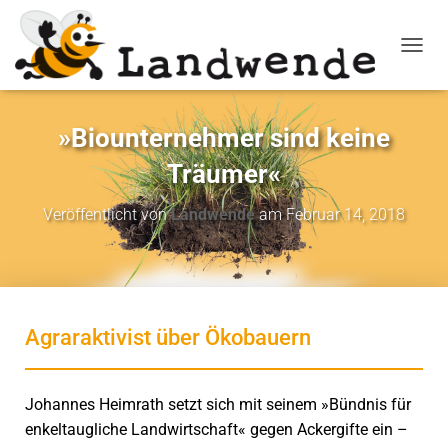
NAVIG
»Biounternehmer sind keine
Träumer«
Veröffentlicht von
Landwende
am
Februar 14, 2018
Agraraktivist über Ökobauern
Johannes Heimrath setzt sich mit seinem »Bündnis für
enkeltaugliche Landwirtschaft« gegen Ackergifte ein –