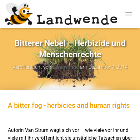
NAVIG
Bitterer Nebel – Herbizide und
Menschenrechte
Veröffentlicht von
Landwende
am
Dezember 9, 2014
A bitter fog - herbicies and human rights
Autorin Van Strum wagt sich vor – wie viele vor Ihr und
viele mit Ihr veröffentlicht sie unsägliche Tatsachen über