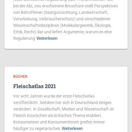
bei der AbL neu erschienene Broschüre stellt Perspektiven
von Betroffenen (Saatgutzüch­tung, Land­­wirt­schaft,
Verarbeitung, Ver­braucher­schutz) und verschiedenen
Wis­sen­­schafts­disziplinen (Molekular­ge­netik, Ökolo­gie,
Ethik, Recht) dar und liefert Argumente, warum es eine
Regulierung
Weiterlesen
BÜCHER
Fleischatlas 2021
Vor acht Jahren wurde der erste Fleischatlas
veröffentlicht. Seitdem hat sich in Deutschland einiges
verändert. In Gesellschaft, Medien und Wissenschaft ist
Fleisch inzwischen als kritisches Thema etabliert.
Konsumenten und Konsumentinnen greifen immer
häufiger zu vegetarischen
Weiterlesen