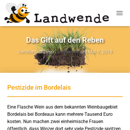
NAVIG
Das Gift auf den Reben
Veröffentlicht von
Landwende
am
Mai 9, 2019
Pestizide im Bordelais
Eine Flasche Wein aus dem bekannten Weinbaugebiet
Bordelais bei Bordeaux kann mehrere Tausend Euro
kosten. Nun machen zwei einheimische Frauen
öffentlich, dass Winzer dort sehr viele Pestizide spritzen