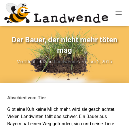
NAVIG
Der Bauer, der nicht mehr töten
mag
Veröffentlicht von
Landwende
am
Juni 2, 2015
Abschied vom Tier
Gibt eine Kuh keine Milch mehr, wird sie geschlachtet.
Vielen Landwirten fällt das schwer. Ein Bauer aus
Bayern hat einen Weg gefunden, sich und seine Tiere