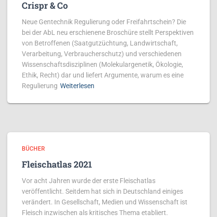
Crispr & Co
Neue Gentechnik Regulierung oder Freifahrtschein? Die
bei der AbL neu erschienene Broschüre stellt Perspektiven
von Betroffenen (Saatgutzüch­tung, Land­­wirt­schaft,
Verarbeitung, Ver­braucher­schutz) und verschiedenen
Wis­sen­­schafts­disziplinen (Molekular­ge­netik, Ökolo­gie,
Ethik, Recht) dar und liefert Argumente, warum es eine
Regulierung
Weiterlesen
BÜCHER
Fleischatlas 2021
Vor acht Jahren wurde der erste Fleischatlas
veröffentlicht. Seitdem hat sich in Deutschland einiges
verändert. In Gesellschaft, Medien und Wissenschaft ist
Fleisch inzwischen als kritisches Thema etabliert.