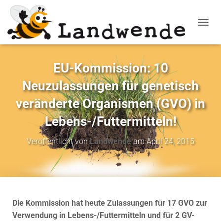
NAVIG
EU-Kommission: 10
Neuzulassungen für genetisch
veränderte Organismen (GVO) in
Lebens-/Futtermitteln!
Veröffentlicht von
Landwende
am
April 24, 2015
Die Kommission hat heute Zulassungen für 17 GVO zur
Verwendung in Lebens-/Futtermitteln und für 2 GV-