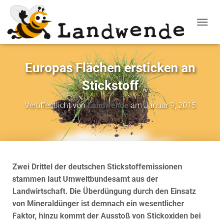
NAVIG
Europas Flächen ersticken an
Stickstoff
Veröffentlicht von
Landwende
am
Januar 9, 2015
Zwei Drittel der deutschen Stickstoffemissionen
stammen laut Umweltbundesamt aus der
Landwirtschaft. Die Überdüngung durch den Einsatz
von Mineraldünger ist demnach ein wesentlicher
Faktor, hinzu kommt der Ausstoß von Stickoxiden bei