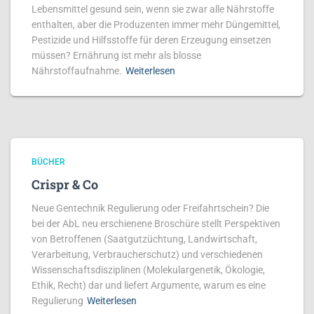
Lebensmittel gesund sein, wenn sie zwar alle Nährstoffe
enthalten, aber die Produzenten immer mehr Düngemittel,
Pestizide und Hilfsstoffe für deren Erzeugung einsetzen
müssen? Ernährung ist mehr als blosse
Nährstoffaufnahme.
Weiterlesen
BÜCHER
Crispr & Co
Neue Gentechnik Regulierung oder Freifahrtschein? Die
bei der AbL neu erschienene Broschüre stellt Perspektiven
von Betroffenen (Saatgutzüch­tung, Land­­wirt­schaft,
Verarbeitung, Ver­braucher­schutz) und verschiedenen
Wis­sen­­schafts­disziplinen (Molekular­ge­netik, Ökolo­gie,
Ethik, Recht) dar und liefert Argumente, warum es eine
Regulierung
Weiterlesen