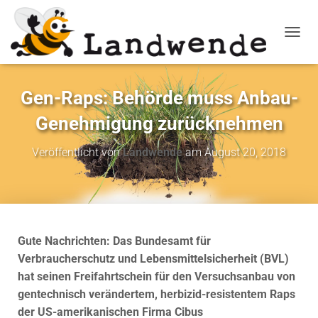
NAVIG
Gen-Raps: Behörde muss Anbau-
Genehmigung zurücknehmen
Veröffentlicht von
Landwende
am
August 20, 2018
Gute Nachrichten: Das Bundesamt für
Verbraucherschutz und Lebensmittelsicherheit (BVL)
hat seinen Freifahrtschein für den Versuchsanbau von
gentechnisch verändertem, herbizid-resistentem Raps
der US-amerikanischen Firma Cibus