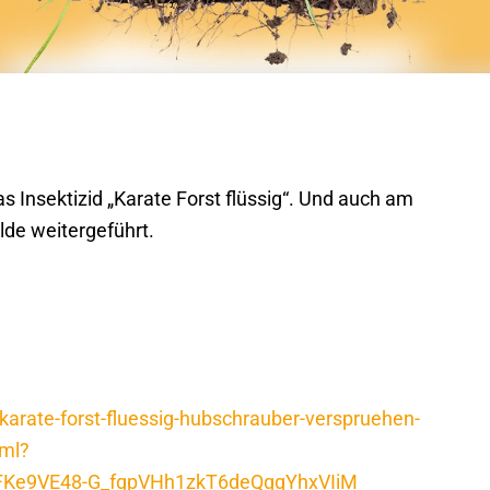
 Insektizid „Karate Forst flüssig“. Und auch am
lde weitergeführt.
arate-forst-fluessig-hubschrauber-verspruehen-
tml?
FKe9VE48-G_fgpVHh1zkT6deQqgYhxVIiM