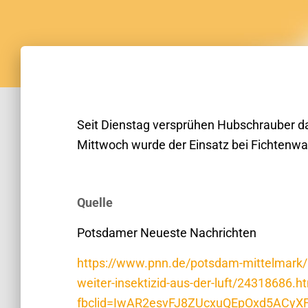
Seit Dienstag versprühen Hubschrauber das
Mittwoch wurde der Einsatz bei Fichtenwa
Quelle
Potsdamer Neueste Nachrichten
https://www.pnn.de/potsdam-mittelmark/k
weiter-insektizid-aus-der-luft/24318686.h
fbclid=IwAR2esvFJ8ZUcxuQEpOxd5ACyX