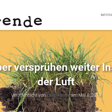
INFOTH
r versprühen weiter In
der Luft
Veröffentlicht von
Landwende
am
Mai 8, 2019