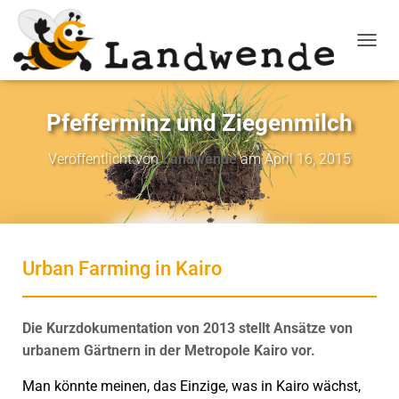
NAVIG
Pfefferminz und Ziegenmilch
Veröffentlicht von
Landwende
am
April 16, 2015
Urban Farming in Kairo
Die Kurzdokumentation von 2013 stellt Ansätze von
urbanem Gärtnern in der Metropole Kairo vor.
Man könnte meinen, das Einzige, was in Kairo wächst,