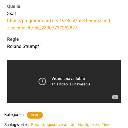
Quelle
3sat
https://programm.ard.de/TV/3sat/pfefferminz-und-
ziegenmilch/eid_28007737252877
Regie
Roland Strumpf
Kategorien:
FILME
Schlagwörter:
Ernährungssouveränität
Stadtgärten
Tiere