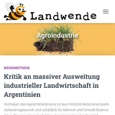
NAVIG
Agroindustrie
MEDIENBEITRÄGE
Kritik an massiver Ausweitung
industrieller Landwirtschaft in
Argentinien
Vorhaben des Agrarministeriums ist laut Pestizid-Aktionsnetzwerk
rückwärtsgewandt und schädlich für Mensch und Umwelt Buenos