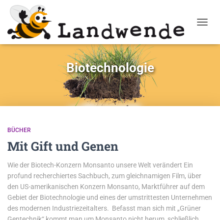
NAVIG
Biotechnologie
BÜCHER
Mit Gift und Genen
Wie der Biotech-Konzern Monsanto unsere Welt verändert Ein
profund recherchiertes Sachbuch, zum gleichnamigen Film, über
den US-amerikanischen Konzern Monsanto, Marktführer auf dem
Gebiet der Biotechnologie und eines der umstrittesten Unternehmen
des modernen Industriezeitalters. Befasst man sich mit „Grüner
Gentechnik“ kommt man um Monsanto nicht herum, schließlich