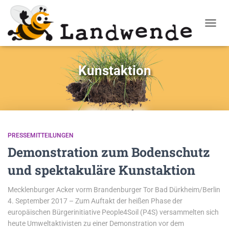
NAVIG
Kunstaktion
PRESSEMITTEILUNGEN
Demonstration zum Bodenschutz
und spektakuläre Kunstaktion
Mecklenburger Acker vorm Brandenburger Tor Bad Dürkheim/Berlin
4. September 2017 – Zum Auftakt der heißen Phase der
europäischen Bürgerinitiative People4Soil (P4S) versammelten sich
heute Umweltaktivisten zu einer Demonstration vor dem