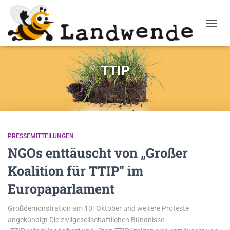
NAVIG
TTIP
PRESSEMITTEILUNGEN
NGOs enttäuscht von „Großer
Koalition für TTIP“ im
Europaparlament
Großdemonstration am 10. Oktober und weitere Proteste
angekündigt Die zivilgesellschaftlichen Bündnisse