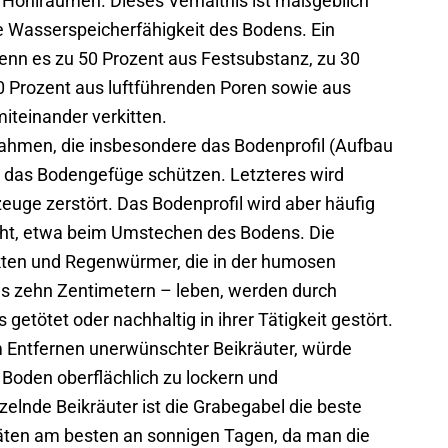
Hohlräumen. Dieses Verhältnis ist maßgeblich
ie Wasserspeicherfähigkeit des Bodens. Ein
wenn es zu 50 Prozent aus Festsubstanz, zu 30
 Prozent aus luftführenden Poren sowie aus
miteinander verkitten.
ahmen, die insbesondere das Bodenprofil (Aufbau
 das Bodengefüge schützen. Letzteres wird
euge zerstört. Das Bodenprofil wird aber häufig
ht, etwa beim Umstechen des Bodens. Die
ten und Regenwürmer, die in der humosen
bis zehn Zentimetern – leben, werden durch
ötet oder nachhaltig in ihrer Tätigkeit gestört.
m Entfernen unerwünschter Beikräuter, würde
Boden oberflächlich zu lockern und
rzelnde Beikräuter ist die Grabegabel die beste
Jäten am besten an sonnigen Tagen, da man die