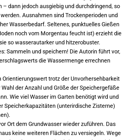
 – dann jedoch ausgiebig und durchdringend, so
 werden. Ausnahmen sind Trockenperioden und
cher Wasserbedarf. Seltenes, punktuelles Gießen
oden noch vom Morgentau feucht ist) erzieht die
 sie so wasserautarker und hitzerobuster.
 Sammeln und speichern! Die Autorin führt vor,
iederschlagswerts die Wassermenge errechnen
 Orientierungswert trotz der Unvorher­sehbarkeit
er Wahl der Anzahl und Größe der Speichergefäße
ann. Wie viel Wasser im Garten benötigt wird und
der Speicherkapazitäten (unterirdische Zisterne)
nen).
vor Ort dem Grundwasser wieder zuführen. Das
haus keine weiteren Flächen zu versiegeln. Wege