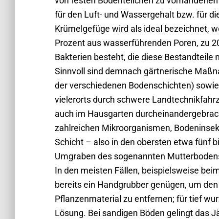
von festen Bodenteilchen zu vorhandenen 
für den Luft- und Wassergehalt bzw. für d
Krümelgefüge wird als ideal bezeichnet, 
Prozent aus wasserführenden Poren, zu 20
Bakterien besteht, die diese Bestandteile 
Sinnvoll sind demnach gärtnerische Maßn
der verschiedenen Bodenschichten) sowie
vielerorts durch schwere Landtechnikfahrz
auch im Hausgarten durcheinandergebrac
zahlreichen Mikroorganismen, Bodeninsek
Schicht – also in den obersten etwa fünf 
Umgraben des sogenannten Mutterbodens get
In den meisten Fällen, beispielsweise bei
bereits ein Handgrubber genügen, um den 
Pflanzenmaterial zu entfernen; für tief wu
Lösung. Bei sandigen Böden gelingt das 