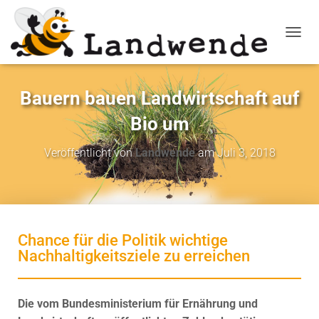
NAVIG
Bauern bauen Landwirtschaft auf
Bio um
Veröffentlicht von
Landwende
am
Juli 3, 2018
Chance für die Politik wichtige
Nachhaltigkeitsziele zu erreichen
Die vom Bundesministerium für Ernährung und