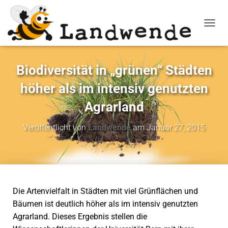
NAVIG
Biodiversität in „grünen“ Städten
höher als im intensiv genutzten
Agrarland
Veröffentlicht von
Landwende
am
Januar 27, 2015
Die Artenvielfalt in Städten mit viel Grünflächen und
Bäumen ist deutlich höher als im intensiv genutzten
Agrarland. Dieses Ergebnis stellen die