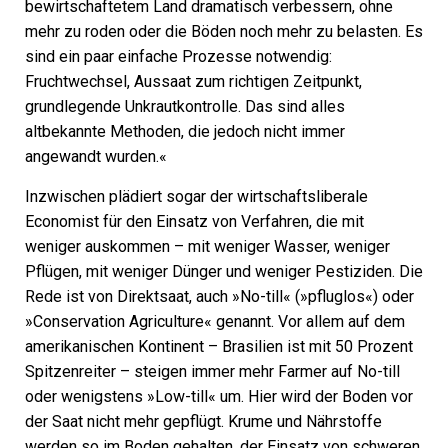
bewirtschaftetem Land dramatisch verbessern, ohne
mehr zu roden oder die Böden noch mehr zu belasten. Es
sind ein paar einfache Prozesse notwendig:
Fruchtwechsel, Aussaat zum richtigen Zeitpunkt,
grundlegende Unkrautkontrolle. Das sind alles
altbekannte Methoden, die jedoch nicht immer
angewandt wurden.«
Inzwischen plädiert sogar der wirtschaftsliberale
Economist für den Einsatz von Verfahren, die mit
weniger auskommen – mit weniger Wasser, weniger
Pflügen, mit weniger Dünger und weniger Pestiziden. Die
Rede ist von Direktsaat, auch »No-till« (»pfluglos«) oder
»Conservation Agriculture« genannt. Vor allem auf dem
amerikanischen Kontinent – Brasilien ist mit 50 Prozent
Spitzenreiter – steigen immer mehr Farmer auf No-till
oder wenigstens »Low-till« um. Hier wird der Boden vor
der Saat nicht mehr gepflügt. Krume und Nährstoffe
werden so im Boden gehalten, der Einsatz von schweren