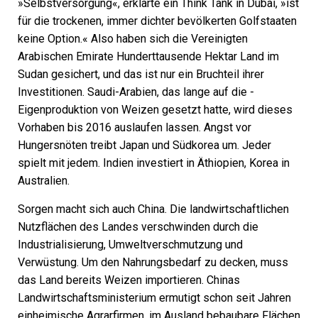
»Selbstversorgung«, erklärte ein Think Tank in Dubai, »ist
für die trockenen, immer dichter bevölkerten Golfstaaten
keine Option.« Also haben sich die Vereinigten
Arabischen Emirate Hunderttausende Hektar Land im
Sudan gesichert, und das ist nur ein Bruchteil ihrer
Investitionen. Saudi-Arabien, das lange auf die ­
Eigenproduktion von Weizen gesetzt hatte, wird dieses
Vorhaben bis 2016 auslaufen lassen. Angst vor
Hungersnöten treibt Japan und Südkorea um. Jeder
spielt mit jedem. Indien investiert in Äthiopien, Korea in
Australien.
Sorgen macht sich auch China. Die landwirtschaftlichen
Nutzflächen des Landes verschwinden durch die
Industrialisierung, Umweltverschmutzung und
Verwüstung. Um den Nahrungs­bedarf zu decken, muss
das Land bereits Weizen importieren. Chinas
Landwirtschaftsministerium ermutigt schon seit Jahren
einheimische Agrarfirmen, im Ausland bebaubare Flächen