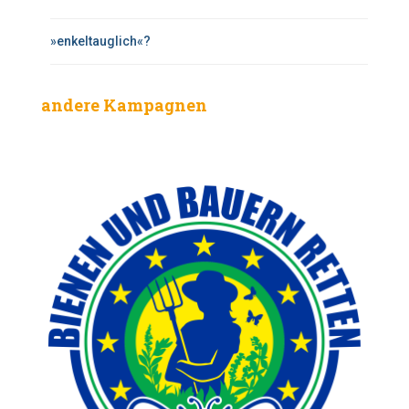
»enkeltauglich«?
andere Kampagnen