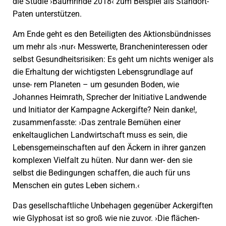
die Studie ›Baumrinde 2018‹ zum Beispiel als Standort-
Paten unterstützen.
Am Ende geht es den Beteiligten des Aktionsbündnisses
um mehr als ›nur‹ Messwerte, Brancheninteressen oder
selbst Gesundheitsrisiken: Es geht um nichts weniger als
die Erhaltung der wichtigsten Lebensgrundlage auf
unse- rem Planeten – um gesunden Boden, wie
Johannes Heimrath, Sprecher der Initiative Landwende
und Initiator der Kampagne Ackergifte? Nein danke!,
zusammenfasste: ›Das zentrale Bemühen einer
enkeltauglichen Landwirtschaft muss es sein, die
Lebensgemeinschaften auf den Äckern in ihrer ganzen
komplexen Vielfalt zu hüten. Nur dann wer- den sie
selbst die Bedingungen schaffen, die auch für uns
Menschen ein gutes Leben sichern.‹
Das gesellschaftliche Unbehagen gegenüber Ackergiften
wie Glyphosat ist so groß wie nie zuvor. ›Die flächen-