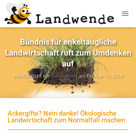
NAVIG
Bündnis für enkeltaugliche
Landwirtschaft ruft zum Umdenken
auf
Veröffentlicht von
Landwende
am
Februar 14, 2018
Ackergifte? Nein danke! Ökologische
Landwirtschaft zum Normalfall machen