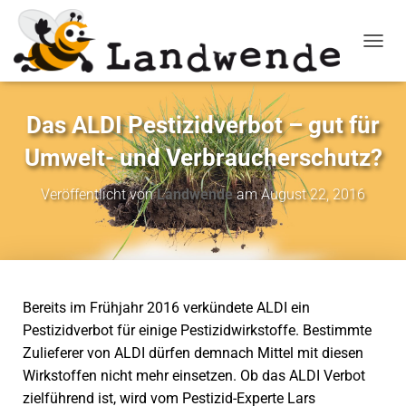
NAVIG
Das ALDI Pestizidverbot – gut für
Umwelt- und Verbraucherschutz?
Veröffentlicht von
Landwende
am
August 22, 2016
Bereits im Frühjahr 2016 verkündete ALDI ein
Pestizidverbot für einige Pestizidwirkstoffe. Bestimmte
Zulieferer von ALDI dürfen demnach Mittel mit diesen
Wirkstoffen nicht mehr einsetzen. Ob das ALDI Verbot
zielführend ist, wird vom Pestizid-Experte Lars