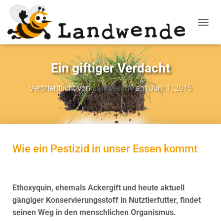
NAVIG
Ein giftiger Verdacht
Veröffentlicht von
Landwende
am
Juni 1, 2015
Wie ein Pestizid in unser Essen kommt
Ethoxyquin, ehemals Ackergift und heute aktuell
gängiger Konservierungsstoff in Nutztierfutter, findet
seinen Weg in den menschlichen Organismus.