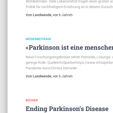
Wohlbefinden. Viele Lebensmittel tragen einen großen s
Politik für nachhaltigere Ernährung ist in diesem Gutachten
Von
Landwende
, vor
6 Jahren
MEDIENBEITRÄGE
«Parkinson ist eine mensch
Neue Forschungsergebnisse sehen Pestizide, Lösungs- u
geringe Rolle. QuelleInfoSperberhttps://www.infosperb
Pandemie AutorChrista Dettwiler
Von
Landwende
, vor
6 Jahren
BÜCHER
Ending Parkinson’s Disease