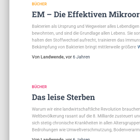
BÜCHER
EM – Die Effektiven Mikroo
Bakterien als Ursprung und Wegweiser alles Lebendigen
bewohnten, und sind die Grundlage allen Lebens. Sie so
halten den Stoffwechsel aufrecht, trainieren das Immun
Bekämpfung von Bakterien bringt mittlerweile größere
W
Von
Landwende
, vor
6 Jahren
BÜCHER
Das leise Sterben
Warum wir eine landwirtschaftliche Revolution brauche
Weltbevölkerung rasant auf die 8. Milliarde zusteuert 
sich stetig chronische Krankheiten in allen Altersgrup
Bedrohungen wie Umweltverschmutzung, Bodenverarm
Von
Landwende
, vor
6 Jahren