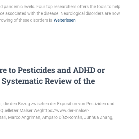
d pandemic levels. Four top researchers offers the tools to help
nce associated with the disease. Neurological disorders are now
growing of these disorders is
Weiterlesen
e to Pesticides and ADHD or
 Systematic Review of the
, die den Bezug zwischen der Exposition von Pestiziden und
 QuelleDer Malser Weghttps://www.der-malser-
ari, Marco Angriman, Amparo Díaz-Román, Junhua Zhang,