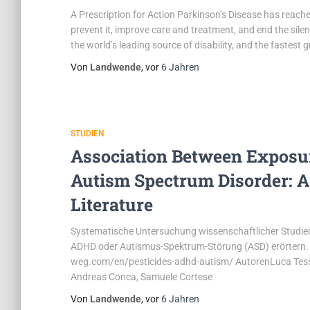
A Prescription for Action Parkinson’s Disease has reache
prevent it, improve care and treatment, and end the sile
the world’s leading source of disability, and the fastest 
Von
Landwende
, vor
6 Jahren
STUDIEN
Association Between Exposur
Autism Spectrum Disorder: A
Literature
Systematische Untersuchung wissenschaftlicher Studien
ADHD oder Autismus-Spektrum-Störung (ASD) erörtern.
weg.com/en/pesticides-adhd-autism/ AutorenLuca Tess
Andreas Conca, Samuele Cortese
Von
Landwende
, vor
6 Jahren