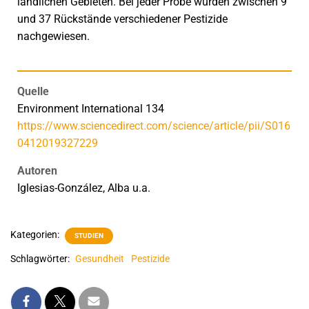
ländlichen Gebieten. Bei jeder Probe wurden zwischen 9
und 37 Rückstände verschiedener Pestizide
nachgewiesen.
Quelle
Environment International 134
https://www.sciencedirect.com/science/article/pii/S016
0412019327229
Autoren
Iglesias-González, Alba
u.a.
Kategorien:
STUDIEN
Schlagwörter:
Gesundheit
Pestizide