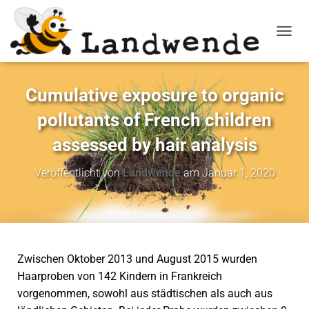
NAVIG
Cumulative exposure to organic
pollutants of French children
assessed by hair analysis
Veröffentlicht von
Landwende
am
Januar 1, 2020
Zwischen Oktober 2013 und August 2015 wurden
Haarproben von 142 Kindern in Frankreich
vorgenommen, sowohl aus städtischen als auch aus