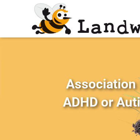
Association
ADHD or Auti