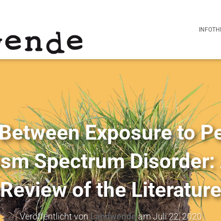
INFOTH
 Between Exposure to Pe
sm Spectrum Disorder:
Review of the Literatur
Veröffentlicht von
Landwende
am
Juli 22, 2020