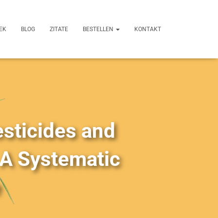
EK
BLOG
ZITATE
BESTELLEN
KONTAKT
sticides and
 A Systematic
e