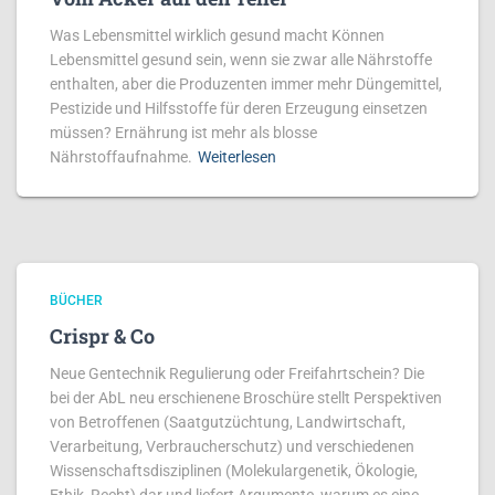
Was Lebensmittel wirklich gesund macht Können
Lebensmittel gesund sein, wenn sie zwar alle Nährstoffe
enthalten, aber die Produzenten immer mehr Düngemittel,
Pestizide und Hilfsstoffe für deren Erzeugung einsetzen
müssen? Ernährung ist mehr als blosse
Nährstoffaufnahme.
Weiterlesen
BÜCHER
Crispr & Co
Neue Gentechnik Regulierung oder Freifahrtschein? Die
bei der AbL neu erschienene Broschüre stellt Perspektiven
von Betroffenen (Saatgutzüch­tung, Land­­wirt­schaft,
Verarbeitung, Ver­braucher­schutz) und verschiedenen
Wis­sen­­schafts­disziplinen (Molekular­ge­netik, Ökolo­gie,