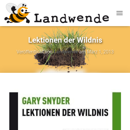
NAVIG
Lektionen der Wildnis
Veröffentlicht von
Landwende
am
März 1, 2013