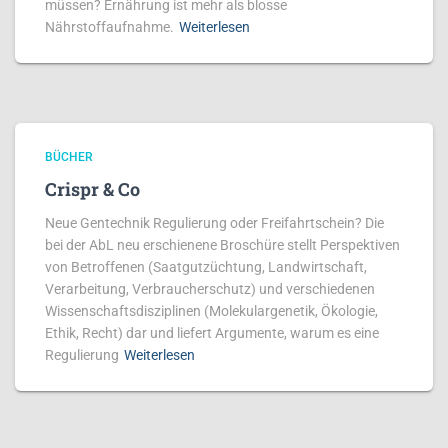
müssen? Ernährung ist mehr als blosse
Nährstoffaufnahme.
Weiterlesen
BÜCHER
Crispr & Co
Neue Gentechnik Regulierung oder Freifahrtschein? Die
bei der AbL neu erschienene Broschüre stellt Perspektiven
von Betroffenen (Saatgutzüch­tung, Land­­wirt­schaft,
Verarbeitung, Ver­braucher­schutz) und verschiedenen
Wis­sen­­schafts­disziplinen (Molekular­ge­netik, Ökolo­gie,
Ethik, Recht) dar und liefert Argumente, warum es eine
Regulierung
Weiterlesen