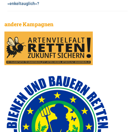
»enkeltauglich«?
andere Kampagnen