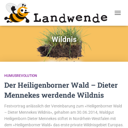
NAVIG
Wildnis
HUMUSREVOLUTION
Der Heiligenborner Wald – Dieter
Mennekes werdende Wildnis
Festvortrag anlässlich der Vereinbarung zum »Heiligenborner Wald
– Dieter Mennekes Wildnis«, gehalten am 30.06.2014, Waldgut
Heiligenborn Dieter Mennekes stiftet in Nordrhein-Westfalen mit
dem »Heiligenborner Wald« das erste private Wildnisgebiet Europas.