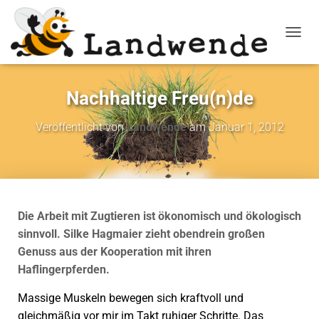
NAVIG
Nachhaltige Freu(n)de
Veröffentlicht von
Landwende
am
Januar 1, 2012
Die Arbeit mit Zugtieren ist ökonomisch und ökologisch
sinnvoll. Silke Hagmaier zieht obendrein großen
Genuss aus der Kooperation mit ihren
Haflingerpferden.
Massige Muskeln bewegen sich kraftvoll und
gleichmäßig vor mir im Takt ruhiger Schritte. Das