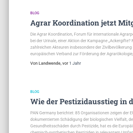
BLOG
Agrar Koordination jetzt Mit
Die Agrar Koordination, Forum für internationale Agrarp
bei der Urinale, einer Aktion der Kampagne „Ackergifte?
zahlreichen Akteuren insbesondere der Zivilbevölkerun
europäischen Verband zur Förderung der Agrarökologie
Von
Landwende
, vor
1 Jahr
BLOG
Wie der Pestizidausstieg in 
PAN Germany berichtet: 85 Organisationen zeigen der EU,
dokumentierten Schädigung der biologischen Vielfalt,
Gesundheitsschäden durch Pestizide, hat es die Europäis
chemisch-synthetischen Pestiziden in relevantem Umfa