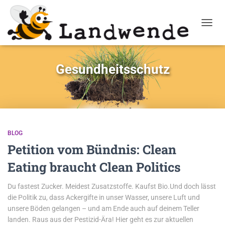
NAVIG
Gesundheitsschutz
BLOG
Petition vom Bündnis: Clean
Eating braucht Clean Politics
Du fastest Zucker. Meidest Zusatzstoffe. Kaufst Bio.Und doch lässt
die Politik zu, dass Ackergifte in unser Wasser, unsere Luft und
unsere Böden gelangen – und am Ende auch auf deinem Teller
landen. Raus aus der Pestizid-Ära! Hier geht es zur aktuellen