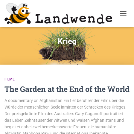
NAVIG
Krieg
FILME
The Garden at the End of the World
A documentary on Afghanistan Ein tief berührender Film über die
Würde der menschlichen Seele inmitten der Schrecken des Krieges.
Der preisgekrönte Film des Australiers Gary Caganoff portraitiert
das Leben Zehntausender Witwen und Waisen Afghanistans und
begleitet dabei zwei bemerkenswerte Frauen: die humanitäre
Aktivistin Mahboba Rawi und die international bekannte