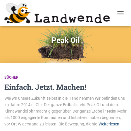
NAVIG
Peak Oil
BÜCHER
Einfach. Jetzt. Machen!
Wie wir unsere Zukunft selbst in die Hand nehmen Wir befinden uns
im Jahre 2014 n. Chr. Der ganze Erdball steht Peak Oil und dem
Klimawandel ohnmächtig gegenüber. Der ganze Erdball? Nein! Mehr
als 1000 engagierte Kommunen und Initiativen haben begonnen,
vor Ort Widerstand zu leisten. Die Bewegung, die sie
Weiterlesen