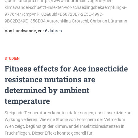
QuelleLaborpraxishttps://www.laborpraxis.vogel.de/der-
klimawandel-schuetzt-insekten-vor-schaedlingsbekaempfung-a-
977644/?cmp=nl-102&uuid=D58723E7-2E5E-499D-
9BC2D249E135CD34 AutorenNina Grötschl, Christian Lüttmann
Von
Landwende
, vor
6 Jahren
STUDIEN
Fitness effects for Ace insecticide
resistance mutations are
determined by ambient
temperature
Steigende Temperaturen könnten dafür sorgen, dass Insektizide an
Wirkung verlieren. Wie eine Studie von Forschern der Vetmeduni
Wien zeigt, begünstigt der Klimawandel Insektizidresistenzen in
Fruchtfliegen. Dieser Effekt könnte generell für